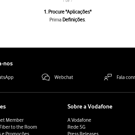
1 de 7
1. Procure "
Aplicações
"
Prima
Definições
.
a-nos
deslize o dedo de baixo para cima
a partir da base do ecrã.
atsApp
Webchat
Fala con
es
Sobre a Vodafone
et Member
A Vodafone
Fiber to the Room
Rede 5G
s e Promoções
Press Releases