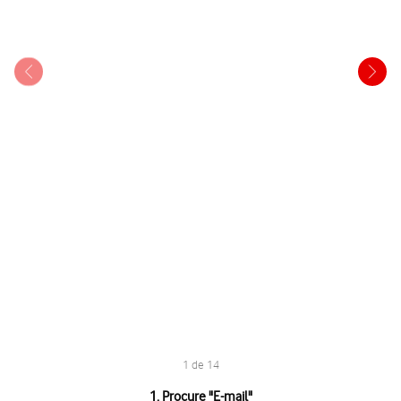
1 de 14
1 de 14
1. Procure "
E-mail
"