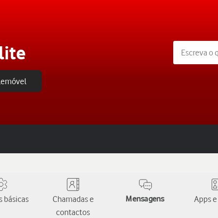
lite
elemóvel
 básicas
Chamadas e
Mensagens
Apps e
contactos