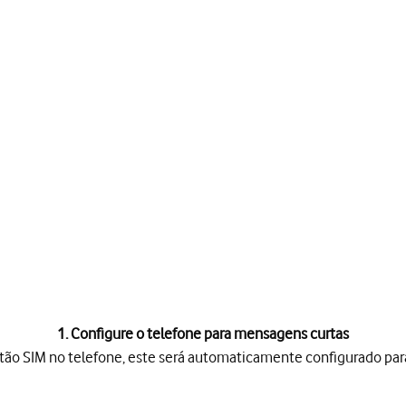
1. Configure o telefone para mensagens curtas
rtão SIM no telefone, este será automaticamente configurado pa
SIM no telefone, este será automaticamente configurado para men