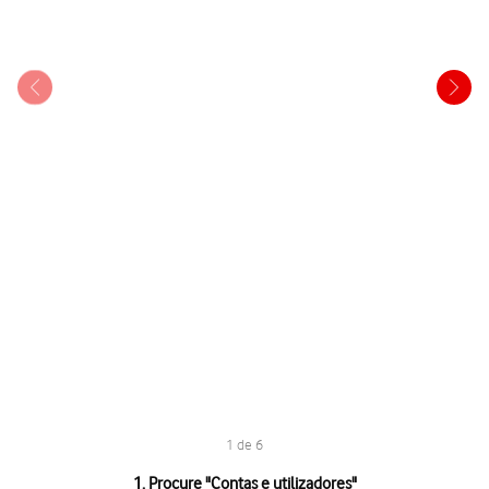
1 de 6
1 de 6
1. Procure "
Contas e utilizadores
"