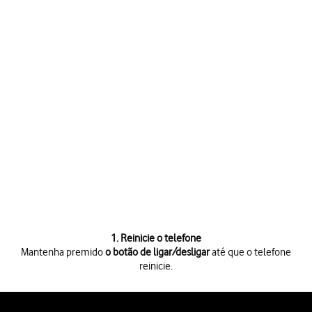
1. Reinicie o telefone
Mantenha premido
o botão de ligar/desligar
até que o telefone
reinicie.
Mantenha premido
o botão de ligar/desligar
até que o telefone reinicie