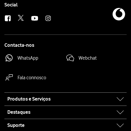
Follow
Social
us
Contacta-nos
WhatsApp
Webchat
Fala connosco
Site
Produtos e Serviços
map
Destaques
Suporte