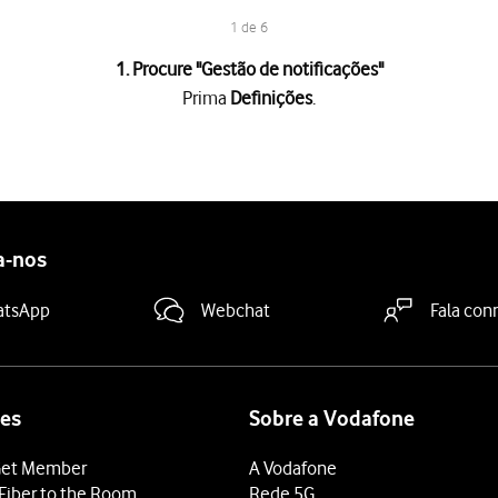
1 de 6
1. Procure "
Gestão de notificações
"
Prima
Definições
.
icações
.
ções
.
 "Notificações"
para ativar ou desativar a função.
a-nos
 terminar e voltar ao ecrã inicial.
atsApp
Webchat
Fala con
es
Sobre a Vodafone
et Member
A Vodafone
Fiber to the Room
Rede 5G