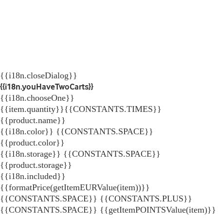
{{i18n.closeDialog}}
{{i18n.youHaveTwoCarts}}
{{i18n.chooseOne}}
{{item.quantity}}{{CONSTANTS.TIMES}}
{{product.name}}
{{i18n.color}} {{CONSTANTS.SPACE}}
{{product.color}}
{{i18n.storage}} {{CONSTANTS.SPACE}}
{{product.storage}}
{{i18n.included}}
{{formatPrice(getItemEURValue(item))}}
{{CONSTANTS.SPACE}} {{CONSTANTS.PLUS}}
{{CONSTANTS.SPACE}} {{getItemPOINTSValue(item)}}