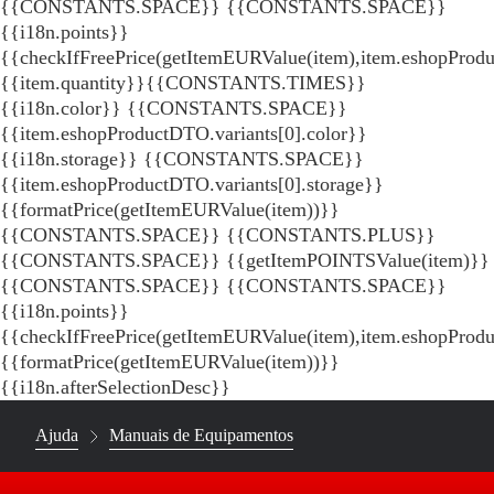
{{CONSTANTS.SPACE}}
{{CONSTANTS.SPACE}}
{{i18n.points}}
{{checkIfFreePrice(getItemEURValue(item),item.eshopProdu
{{item.quantity}}{{CONSTANTS.TIMES}}
{{i18n.color}} {{CONSTANTS.SPACE}}
{{item.eshopProductDTO.variants[0].color}}
{{i18n.storage}} {{CONSTANTS.SPACE}}
{{item.eshopProductDTO.variants[0].storage}}
{{formatPrice(getItemEURValue(item))}}
{{CONSTANTS.SPACE}} {{CONSTANTS.PLUS}}
{{CONSTANTS.SPACE}} {{getItemPOINTSValue(item)}}
{{CONSTANTS.SPACE}}
{{CONSTANTS.SPACE}}
{{i18n.points}}
{{checkIfFreePrice(getItemEURValue(item),item.eshopProd
{{formatPrice(getItemEURValue(item))}}
{{i18n.afterSelectionDesc}}
Ajuda
Manuais de Equipamentos