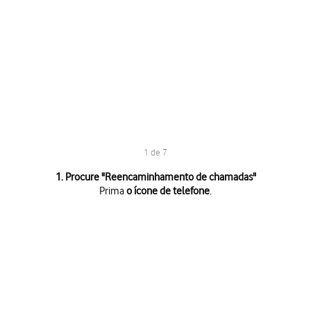
1 de 7
1 de 7
1. Procure "
Reencaminhamento de chamadas
"
Prima
o ícone de telefone
.
Prima
o ícone de telefone
.
Prima
o ícone de menu
.
Prima
Definições
.
Prima
Reencaminhamento de chamadas
.
Prima
o tipo de desvio pretendido
.
Introduza
e prima
ATIVAR
.
123
Prima
a tecla de início
para terminar e voltar ao ecrã inicial.