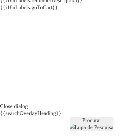
{{i18nLabels.reminderDescription}}
{{i18nLabels.goToCart}}
Close dialog
{{searchOverlayHeading}}
Procurar