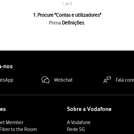
1 de 5
1. Procure "
Contas e utilizadores
"
Prima
Definições
.
es
.
 "Sincronizar Contactos"
para ativar a função.
 terminar e voltar ao ecrã inicial.
a-nos
atsApp
Webchat
Fala con
es
Sobre a Vodafone
et Member
A Vodafone
Fiber to the Room
Rede 5G