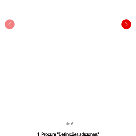
1 de 6
1 de 6
1. Procure "
Definições adicionais
"