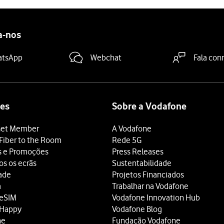
a-nos
atsApp
Webchat
Fala con
es
Sobre a Vodafone
et Member
A Vodafone
Fiber to the Room
Rede 5G
s e Promoções
Press Releases
os os ecrãs
Sustentabilidade
dade
Projetos Financiados
a
Trabalhar na Vodafone
 eSIM
Vodafone Innovation Hub
 Happy
Vodafone Blog
ne
Fundação Vodafone