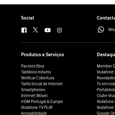
Follow
Social
Contact
us
Wh
Site
map
Produtos e Serviços
Destaqu
Pacotes fibra
Member G
Tarifários móveis
Vodafone 
Verificar Cobertura
Novidade
Tarifa Social de Internet
Tv em tod
Smartphones
Portabili
Internet Móvel
Clube Viv
eSIM Portugal & Europe
Vodafone
Vodafone TV PLAY
Vodafone
Acessibilidade
Google O