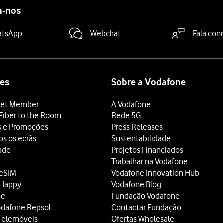
a-nos
atsApp
Webchat
Fala con
es
Sobre a Vodafone
et Member
A Vodafone
Fiber to the Room
Rede 5G
s e Promoções
Press Releases
os os ecrãs
Sustentabilidade
dade
Projetos Financiados
a
Trabalhar na Vodafone
 eSIM
Vodafone Innovation Hub
 Happy
Vodafone Blog
ne
Fundação Vodafone
odafone Repsol
Contactar Fundação
Telemóveis
Ofertas Wholesale