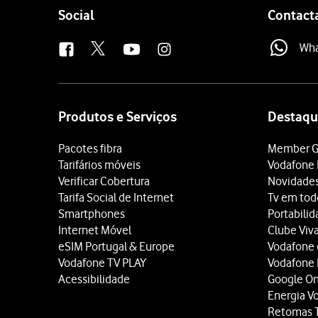
Follow
Social
Contact
us
Wh
Site
map
Produtos e Serviços
Destaqu
Pacotes fibra
Member G
Tarifários móveis
Vodafone 
Verificar Cobertura
Novidade
Tarifa Social de Internet
Tv em tod
Smartphones
Portabili
Internet Móvel
Clube Viv
eSIM Portugal & Europe
Vodafone
Vodafone TV PLAY
Vodafone
Acessibilidade
Google O
Energia V
Retomas 