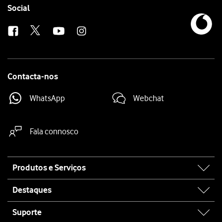
Follow
Social
us
Contacta-nos
WhatsApp
Webchat
Fala connosco
Site
Produtos e Serviços
map
Destaques
Suporte