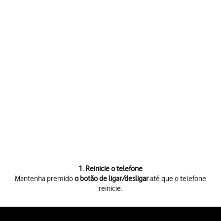
1. Reinicie o telefone
Mantenha premido
o botão de ligar/desligar
até que o telefone
reinicie.
Mantenha premido
o botão de ligar/desligar
até que o telefone reinicie