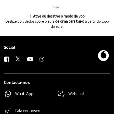
1 de 3
1 de 3
1. Ative ou desative o modo de voo
Deslize dois dedos sobre o ecrã
de cima para baixo
a partir do topo
do ecrã.
Deslize dois dedos sobre o ecrã
de cima para baixo
a partir do topo do 
Prima
Modo de avião
para ativar ou desativar a função.
Prima
a tecla de início
para terminar e voltar ao ecrã inicial.
Follow
Social
us
Contacta-nos
WhatsApp
Webchat
Fala connosco