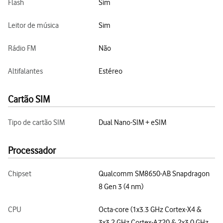
Flash
Sim
Leitor de música
Sim
Rádio FM
Não
Altifalantes
Estéreo
Cartão SIM
Tipo de cartão SIM
Dual Nano-SIM + eSIM
Processador
Chipset
Qualcomm SM8650-AB Snapdragon
8 Gen 3 (4 nm)
CPU
Octa-core (1x3.3 GHz Cortex-X4 &
3x3.2 GHz Cortex-A720 & 2x3.0 GHz