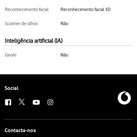
Reconhecimento facial
Reconhecimento facial 3D
Scanner de olhos
Não
Inteligência artificial (IA)
GenAI
Não
Follow
Social
us
Contacta-nos