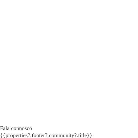
Fala connosco
{{properties?.footer?.community?.title}}