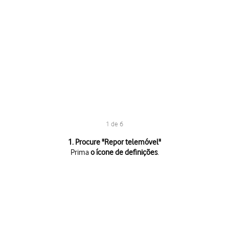
1 de 6
1 de 6
1. Procure "
Repor telemóvel
"
Prima
o ícone de definições
.
Prima
o ícone de definições
.
Prima
Sistema e atualizações
.
Prima
Reposição
.
Prima
Repor telemóvel
.
Prima
REPOR PREDEFINIÇÕES
.
Prima
REPOR
. Aguarde um momento enquanto o telefone restabelece as 