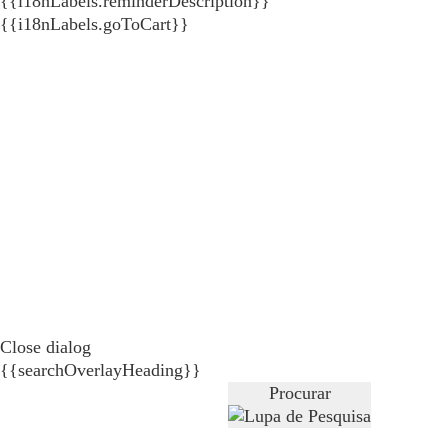
{{i18nLabels.reminderDescription}}
{{i18nLabels.goToCart}}
Close dialog
{{searchOverlayHeading}}
Procurar