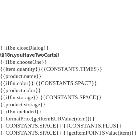
{{i18n.closeDialog}}
{{i18n.youHaveTwoCarts}}
{{i18n.chooseOne}}
{{item.quantity}}{{CONSTANTS.TIMES}}
{{product.name}}
{{i18n.color}} {{CONSTANTS.SPACE}}
{{product.color}}
{{i18n.storage}} {{CONSTANTS.SPACE}}
{{product.storage}}
{{i18n.included}}
{{formatPrice(getItemEURValue(item))}}
{{CONSTANTS.SPACE}} {{CONSTANTS.PLUS}}
{{CONSTANTS.SPACE}} {{getItemPOINTSValue(item)}}