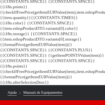
{{CONSTANTS.SPACE}}
{{CONSTANTS.SPACE}}
{{i18n.points}}
{{checkIfFreePrice(getItemEURValue(item),item.eshopProdu
{{item.quantity}}{{CONSTANTS.TIMES}}
{{i18n.color}} {{CONSTANTS.SPACE}}
{{item.eshopProductDTO.variants[0].color}}
{{i18n.storage}} {{CONSTANTS.SPACE}}
{{item.eshopProductDTO.variants[0].storage}}
{{formatPrice(getItemEURValue(item))}}
{{CONSTANTS.SPACE}} {{CONSTANTS.PLUS}}
{{CONSTANTS.SPACE}} {{getItemPOINTSValue(item)}}
{{CONSTANTS.SPACE}}
{{CONSTANTS.SPACE}}
{{i18n.points}}
{{checkIfFreePrice(getItemEURValue(item),item.eshopProd
{{formatPrice(getItemEURValue(item))}}
{{i18n.afterSelectionDesc}}
Ajuda
Manuais de Equipamentos