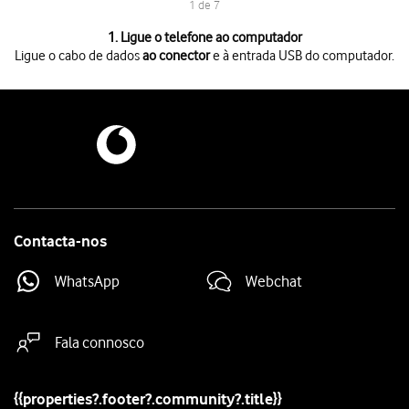
1 de 7
1 de 7
1. Ligue o telefone ao computador
Ligue o cabo de dados
ao conector
e à entrada USB do computador.
Ligue o cabo de dados
ao conector
e à entrada USB do computador.
Deslize o dedo para baixo
a partir do topo do ecrã.
Prima
Toque para mais opções
.
Prima
Transferir ficheiros / Android Auto
.
Inicie um
programa de gestão de ficheiros
no seu computador.
Vá até à
pasta pretendida
no sistema de ficheiros do computador ou do
Selecione
o ficheiro pretendido
e mova-o ou copie-o para a localizaçã
Contacta-nos
WhatsApp
Webchat
Fala connosco
{{properties?.footer?.community?.title}}