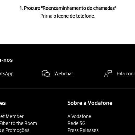
1. Procure "
Reencaminhamento de chamadas
"
Prima
o ícone de telefone
.
e
.
SIM
.
o de chamadas
.
a-nos
retendido
.
IVAR
.
atsApp
Webchat
Fala con
deslize o dedo de baixo para cima
a partir da base do ecrã.
es
Sobre a Vodafone
et Member
A Vodafone
Fiber to the Room
Rede 5G
s e Promoções
Press Releases