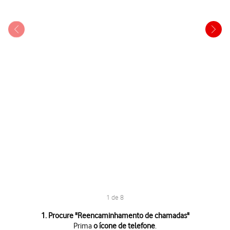
1 de 8
1 de 8
1. Procure "
Reencaminhamento de chamadas
"
Prima
o ícone de telefone
.