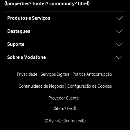
{{properties?.footer?.community?.title}}
Prima
Porta MMS
.
Introduza
e prima
OK
.
80
Site
Prima
MCC
.
Produtos e Serviços
map
Introduza
e prima
OK
.
268
Prima
MNC
.
Destaques
Introduza
e prima
OK
.
01
Prima
Tipo de autenticação
.
Suporte
Prima
Nenhuma
.
Prima
Tipo APN
.
Sobre a Vodafone
Introduza
e prima
OK
.
mms
Prima
o ícone para guardar
.
Site
Para voltar ao ecrã inicial,
deslize o dedo de baixo para cima
a partir da
map
Privacidade
Serviços Digitais
Política Anticorrupção
Continuidade de Negócio
Configuração de Cookies
Provedor Cliente
{{item?.text}}
© {{year}} {{footerText}}