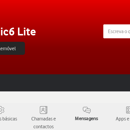
c6 Lite
elemóvel
 básicas
Chamadas e
Mensagens
Apps e
contactos