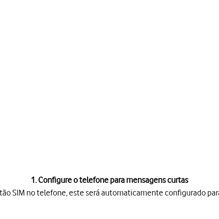
1. Configure o telefone para mensagens curtas
rtão SIM no telefone, este será automaticamente configurado pa
SIM no telefone, este será automaticamente configurado para men