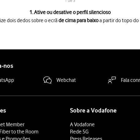
1 de 3
1. Ative ou desative o perfil silencioso
ize dois dedos sobre o ecrã
de cima para baixo
a partir do topo do 
o ecrã
de cima para baixo
a partir do topo do ecrã.
vezes necessárias para ativar ou desativar o perfil silencioso.
deslize o dedo de baixo para cima
a partir da base do ecrã.
a-nos
atsApp
Webchat
Fala con
es
Sobre a Vodafone
et Member
A Vodafone
Fiber to the Room
Rede 5G
s e Promoções
Press Releases