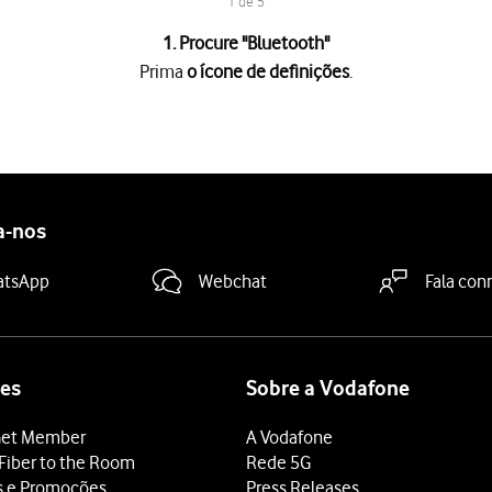
1 de 5
1. Procure "
Bluetooth
"
Prima
o ícone de definições
.
es
.
 "Bluetooth"
para ativar a função.
, o seu telefone ficará visível para outros dispositivos Bluetooth.
tooth pretendido
e siga as indicações no ecrã para emparelhar o d
a-nos
ooth deve estar ligado e pronto para estabelecer ligação via Bluet
deslize o dedo de baixo para cima
a partir da base do ecrã.
atsApp
Webchat
Fala con
es
Sobre a Vodafone
et Member
A Vodafone
Fiber to the Room
Rede 5G
s e Promoções
Press Releases