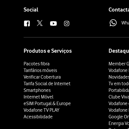
Follow
Social
Contact
us
Wh
Site
map
Produtos e Serviços
Destaqu
Pacotes fibra
Member G
Tarifários móveis
Vodafone 
Verificar Cobertura
Novidade
Tarifa Social de Internet
Tv em tod
Smartphones
Portabili
Internet Móvel
Clube Viv
eSIM Portugal & Europe
Vodafone
Vodafone TV PLAY
Vodafone
Acessibilidade
Google O
Energia V