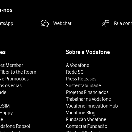
a-nos
atsApp
Webchat
Fala con
es
Sobre a Vodafone
et Member
A Vodafone
Fiber to the Room
Rede 5G
s e Promoções
Press Releases
os os ecrãs
Sustentabilidade
dade
Projetos Financiados
a
Trabalhar na Vodafone
 eSIM
Vodafone Innovation Hub
 Happy
Vodafone Blog
ne
Fundação Vodafone
odafone Repsol
Contactar Fundação