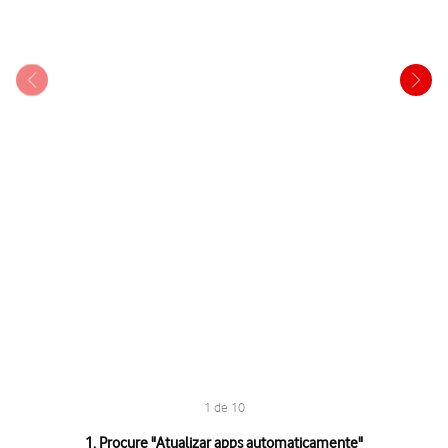
1 de 10
1 de 10
1. Procure "
Atualizar apps automaticamente
"