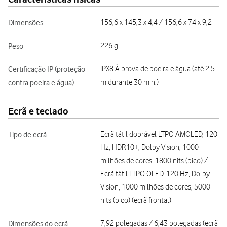
Dimensões
156,6 x 145,3 x 4,4 / 156,6 x 74 x 9,2
Peso
226 g
Certificação IP (proteção
IPX8 À prova de poeira e água (até 2,5
contra poeira e água)
m durante 30 min.)
Ecrã e teclado
Tipo de ecrã
Ecrã tátil dobrável LTPO AMOLED, 120
Hz, HDR10+, Dolby Vision, 1000
milhões de cores, 1800 nits (pico) /
Ecrã tátil LTPO OLED, 120 Hz, Dolby
Vision, 1000 milhões de cores, 5000
nits (pico) (ecrã frontal)
Dimensões do ecrã
7,92 polegadas / 6,43 polegadas (ecrã