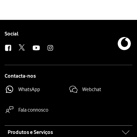
Follow
Social
us
Contacta-nos
WhatsApp
Webchat
Fala connosco
Site
Produtos e Serviços
map