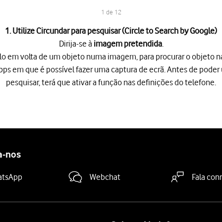
1 de 12
1. Utilize Circundar para pesquisar (Circle to Search by Google)
Dirija-se à
imagem pretendida
.
o em volta de um objeto numa imagem, para procurar o objeto na I
ps em que é possível fazer uma captura de ecrã. Antes de poder u
pesquisar, terá que ativar a função nas definições do telefone.
dida
.
em volta de um objeto numa imagem, para procurar o objeto na Inte
antenha premida durante uns instantes.
lta do objeto pretendido na imagem e utilize os resultados da pe
ã
para utilizar os resultados da pesquisa.
a-nos
amento
para voltar à imagem.
ue é reproduzida nas suas imediações ou através dos altifalantes
atsApp
Webchat
Fala con
ara utilizar os resultados.
ã
para utilizar os resultados da pesquisa.
ã pretendida
.