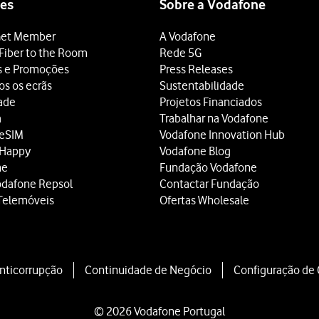
de texto normal, ou de texto numa imagem que seja mostrada no 
es
Sobre a Vodafone
antenha premida durante uns instantes.
et Member
A Vodafone
o
.
Fiber to the Room
Rede 5G
ã
para escolher as definições pretendidas e utilizar a função.
s e Promoções
Press Releases
os os ecrãs
Sustentabilidade
dade
Projetos Financiados
a
Trabalhar na Vodafone
 eSIM
Vodafone Innovation Hub
 Happy
Vodafone Blog
ne
Fundação Vodafone
odafone Repsol
Contactar Fundação
Telemóveis
Ofertas Wholesale
Anticorrupção
Continuidade de Negócio
Configuração de
© 2026 Vodafone Portugal