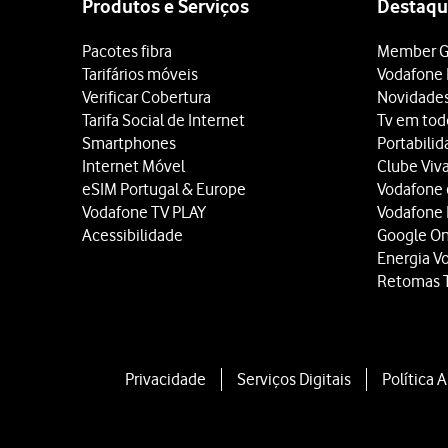
Pode obter uma tradução 
Produtos e Serviços
Destaqu
Prima
a tecla de início
e m
Pacotes fibra
Member G
Prima
o ícone de traduçã
Tarifários móveis
Vodafone 
Siga
as indicações no ecr
Verificar Cobertura
Novidade
Tarifa Social de Internet
Tv em tod
Smartphones
Portabili
Internet Móvel
Clube Viv
eSIM Portugal & Europe
Vodafone
Vodafone TV PLAY
Vodafone
Acessibilidade
Google O
Energia V
Retomas 
Privacidade
Serviços Digitais
Política 