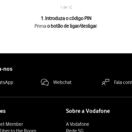
1 de 12
1. Introduza o código PIN
Prima
o botão de ligar/desligar
.
ligar
.
loqueado, deve introduzir o código PIN e premir
OK
.
N errado três vezes, o cartão SIM é bloqueado. Para retirar o bl
o
.
a-nos
endido
.
atsApp
Webchat
Fala con
cionar.
ede Wi-Fi e prima
Ligar
.
es
Sobre a Vodafone
de Wi-Fi disponível, pode em alternativa utilizar a rede móvel.
et Member
A Vodafone
Fiber to the Room
Rede 5G