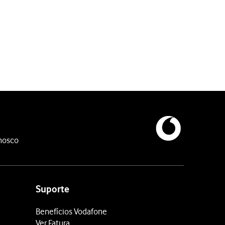
oqueio do cartão SIM, deverá introduzir o código PUK (o código P
nosco
Suporte
Benefícios Vodafone
Ver Fatura