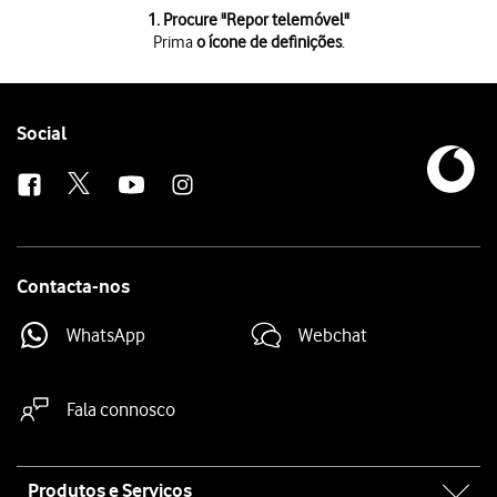
1 de 6
1. Procure "
Repor telemóvel
"
Prima
o ícone de definições
.
Prima
o ícone de definições
.
Prima
Sistema e atualizações
.
Prima
Reposição
.
Prima
Repor telemóvel
.
Follow
Social
Prima
Repor predefinições
.
us
Prima
Repor
. Aguarde um momento enquanto o telefone restabelece as d
Contacta-nos
WhatsApp
Webchat
Fala connosco
Site
Produtos e Serviços