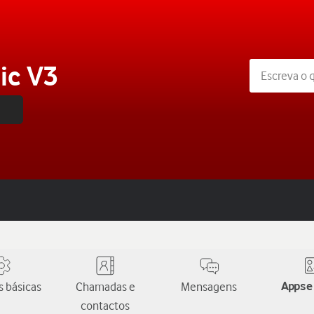
c V3
 básicas
Chamadas e
Mensagens
Apps e
contactos