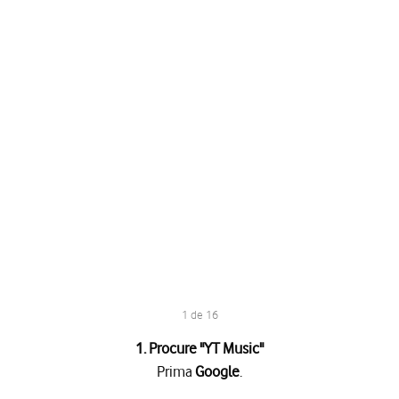
1 de 16
1. Procure "
YT Music
"
Prima
Google
.