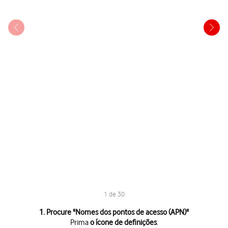
1 de 30
1 de 30
1. Procure "
Nomes dos pontos de acesso (APN)
"
Prima
o ícone de definições
.