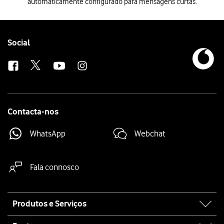
automaticamente configurado para mensagens curtas.
Quando inserir o cartão SIM no telefone, este será automaticamente 
Follow
Social
us
Contacta-nos
WhatsApp
Webchat
Fala connosco
Site
Produtos e Serviços
map