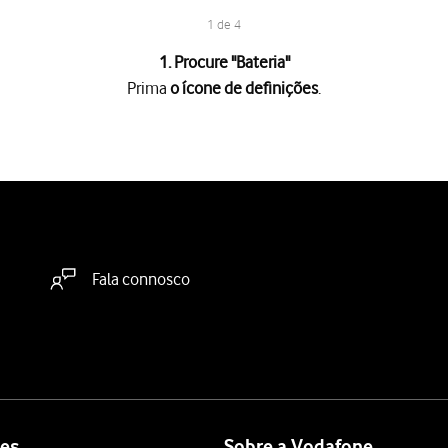
1 de 4
1. Procure "
Bateria
"
Prima
o ícone de definições
.
es
.
a "Modo de poupança de energia"
para ativar a função.
deslize o dedo de baixo para cima
a partir da base do ecrã.
Fala connosco
es
Sobre a Vodafone