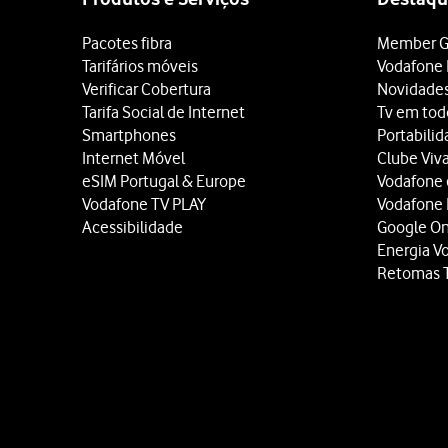
Pacotes fibra
Member G
Tarifários móveis
Vodafone 
Verificar Cobertura
Novidade
Tarifa Social de Internet
Tv em tod
Smartphones
Portabili
Internet Móvel
Clube Viv
eSIM Portugal & Europe
Vodafone
Vodafone TV PLAY
Vodafone
Acessibilidade
Google O
Energia V
Retomas 
Site
map