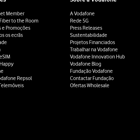
et Member
A Vodafone
Fiber to the Room
Rede 5G
s e Promoções
Press Releases
os os ecrãs
Sustentabilidade
dade
Projetos Financiados
a
Trabalhar na Vodafone
 eSIM
Vodafone Innovation Hub
 Happy
Vodafone Blog
ne
Fundação Vodafone
odafone Repsol
Contactar Fundação
Telemóveis
Ofertas Wholesale