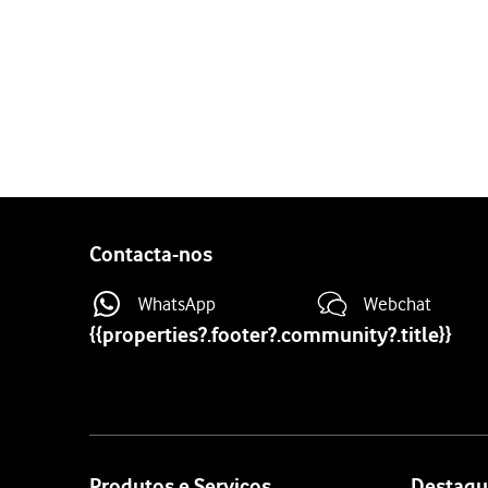
1 de 4
Prima
o ícone de definiçõ
Prima
Bateria
.
Prima
o indicador junto 
Para voltar ao ecrã inicial,
Contacta-nos
WhatsApp
Webchat
{{properties?.footer?.community?.title}}
Site
map
Produtos e Serviços
Destaqu