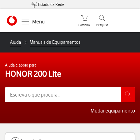
Estado da Rede
Carrinho de compras
Pesquisar
Menu
Carrinho
Pesquisa
https://www.vodafone.pt
Ajuda
Manuais de Equipamentos
Ajuda e apoio para
HONOR 200 Lite
Mudar equipamento