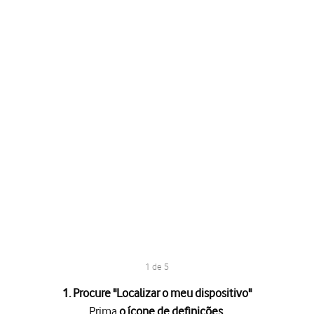
1 de 5
1. Procure "
Localizar o meu dispositivo
"
Prima
o ícone de definições
.