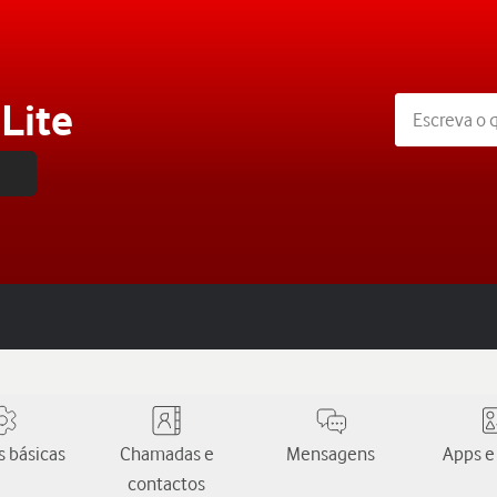
Lite
 básicas
Chamadas e
Mensagens
Apps e
contactos