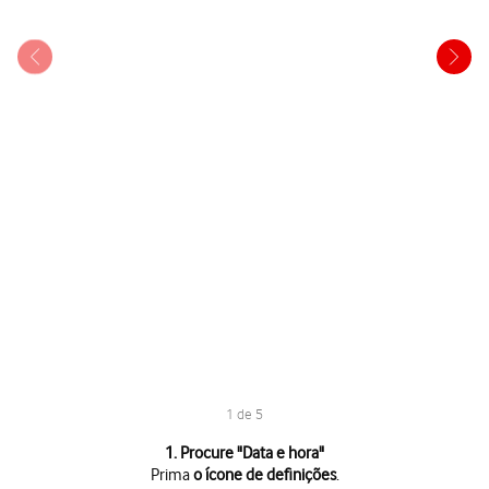
1 de 5
1 de 5
1. Procure "
Data e hora
"
Prima
o ícone de definições
.