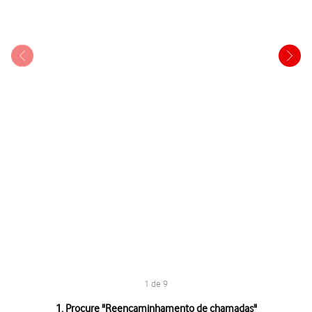
1 de 9
1 de 9
1. Procure "
Reencaminhamento de chamadas
"