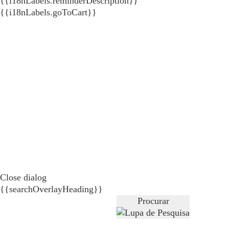
{{i18nLabels.reminderDescription}}
{{i18nLabels.goToCart}}
Close dialog
{{searchOverlayHeading}}
Procurar