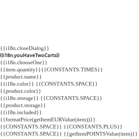
{{i18n.closeDialog}}
{{i18n.youHaveTwoCarts}}
{{i18n.chooseOne}}
{{item.quantity}}{{CONSTANTS.TIMES}}
{{product.name}}
{{i18n.color}} {{CONSTANTS.SPACE}}
{{product.color}}
{{i18n.storage}} {{CONSTANTS.SPACE}}
{{product.storage}}
{{i18n.included}}
{{formatPrice(getItemEURValue(item))}}
{{CONSTANTS.SPACE}} {{CONSTANTS.PLUS}}
{{CONSTANTS.SPACE}} {{getItemPOINTSValue(item)}}