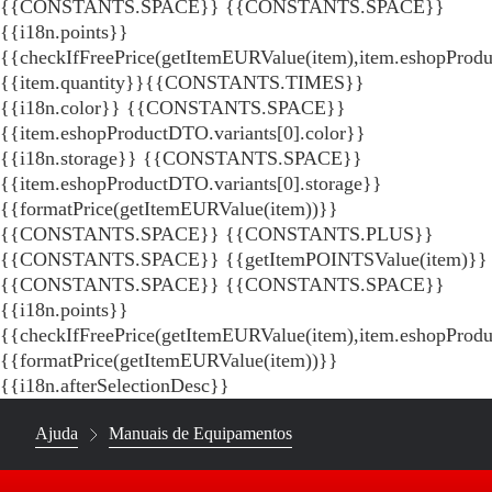
{{CONSTANTS.SPACE}}
{{CONSTANTS.SPACE}}
{{i18n.points}}
{{checkIfFreePrice(getItemEURValue(item),item.eshopProdu
{{item.quantity}}{{CONSTANTS.TIMES}}
{{i18n.color}} {{CONSTANTS.SPACE}}
{{item.eshopProductDTO.variants[0].color}}
{{i18n.storage}} {{CONSTANTS.SPACE}}
{{item.eshopProductDTO.variants[0].storage}}
{{formatPrice(getItemEURValue(item))}}
{{CONSTANTS.SPACE}} {{CONSTANTS.PLUS}}
{{CONSTANTS.SPACE}} {{getItemPOINTSValue(item)}}
{{CONSTANTS.SPACE}}
{{CONSTANTS.SPACE}}
{{i18n.points}}
{{checkIfFreePrice(getItemEURValue(item),item.eshopProd
{{formatPrice(getItemEURValue(item))}}
{{i18n.afterSelectionDesc}}
Ajuda
Manuais de Equipamentos