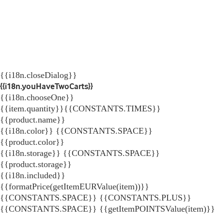
{{i18n.closeDialog}}
{{i18n.youHaveTwoCarts}}
{{i18n.chooseOne}}
{{item.quantity}}{{CONSTANTS.TIMES}}
{{product.name}}
{{i18n.color}} {{CONSTANTS.SPACE}}
{{product.color}}
{{i18n.storage}} {{CONSTANTS.SPACE}}
{{product.storage}}
{{i18n.included}}
{{formatPrice(getItemEURValue(item))}}
{{CONSTANTS.SPACE}} {{CONSTANTS.PLUS}}
{{CONSTANTS.SPACE}} {{getItemPOINTSValue(item)}}