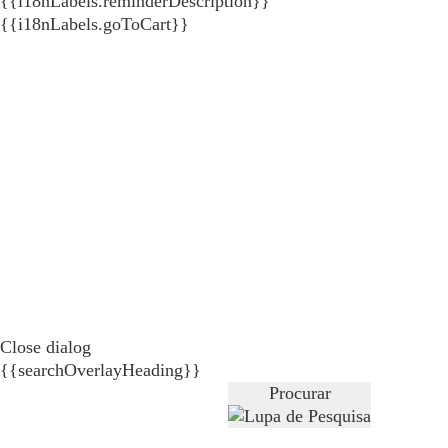
{{i18nLabels.reminderDescription}}
{{i18nLabels.goToCart}}
Close dialog
{{searchOverlayHeading}}
Procurar