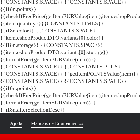
{{CONSTANTS.SPACE}}
{{CONSTANTS.SPACE}}
{{i18n.points}}
{{checkIfFreePrice(getItemEURValue(item),item.eshopProdu
{{item.quantity}}{{CONSTANTS.TIMES}}
{{i18n.color}} {{CONSTANTS.SPACE}}
{{item.eshopProductDTO.variants[0].color}}
{{i18n.storage}} {{CONSTANTS.SPACE}}
{{item.eshopProductDTO.variants[0].storage}}
{{formatPrice(getItemEURValue(item))}}
{{CONSTANTS.SPACE}} {{CONSTANTS.PLUS}}
{{CONSTANTS.SPACE}} {{getItemPOINTSValue(item)}}
{{CONSTANTS.SPACE}}
{{CONSTANTS.SPACE}}
{{i18n.points}}
{{checkIfFreePrice(getItemEURValue(item),item.eshopProd
{{formatPrice(getItemEURValue(item))}}
{{i18n.afterSelectionDesc}}
Ajuda
Manuais de Equipamentos