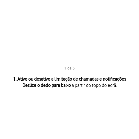
1 de 3
1 de 3
1. Ative ou desative a limitação de chamadas e notificações
Deslize o dedo para baixo
a partir do topo do ecrã.
Deslize o dedo para baixo
a partir do topo do ecrã.
Prima
o ícone de Não incomodar
para ativar ou desativar a função.
Prima
a coroa
para terminar e voltar ao ecrã inicial.