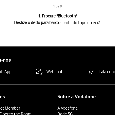
1 de 9
1. Procure "
Bluetooth
"
Deslize o dedo para baixo
a partir do topo do ecrã.
a partir do topo do ecrã.
es
.
 "Bluetooth"
para ativar a função.
a-nos
ispositivo
.
ooth devem estar ligados e prontos para estabelecer ligação via 
atsApp
Webchat
Fala con
ndido
.
.
 e voltar ao ecrã inicial.
es
Sobre a Vodafone
et Member
A Vodafone
Fiber to the Room
Rede 5G