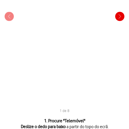
1 de 8
1 de 8
1. Procure "
Telemóvel
"
Deslize o dedo para baixo
a partir do topo do ecrã.