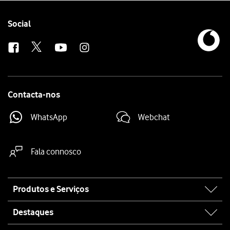
Prima
o ícone para terminar a chamada
.
Follow
Social
us
Contacta-nos
WhatsApp
Webchat
Fala connosco
Site
Produtos e Serviços
map
Destaques