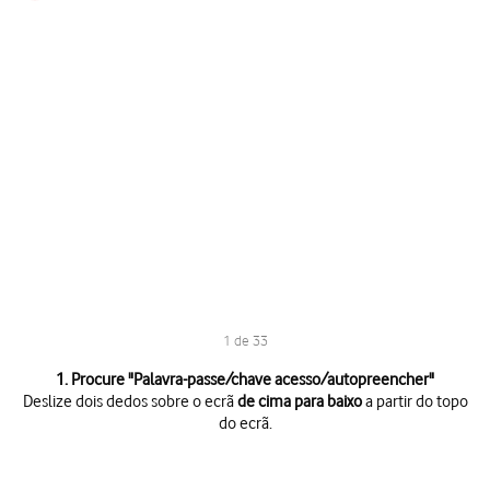
1 de 33
1 de 33
1. Procure "
Palavra-passe/chave acesso/autopreencher
"
Deslize dois dedos sobre o ecrã
de cima para baixo
a partir do topo
do ecrã.
Deslize dois dedos sobre o ecrã
de cima para baixo
a partir do topo do 
Prima
o ícone de definições
.
Prima
Palavra-passe/chave acesso/autopreencher
.