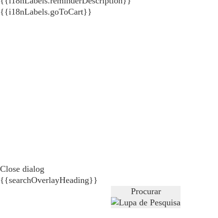
{{i18nLabels.reminderDescription}}
{{i18nLabels.goToCart}}
Close dialog
{{searchOverlayHeading}}
Procurar