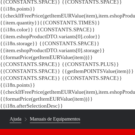
{{CONSTANTS.SPACE}}
{{CONSTANTS.SPACE}}
{{i18n.points}}
{{checkIfFreePrice(getItemEURValue(item),item.eshopProdu
{{item.quantity}}{{CONSTANTS.TIMES}}
{{i18n.color}} {{CONSTANTS.SPACE}}
{{item.eshopProductDTO.variants[0].color}}
{{i18n.storage}} {{CONSTANTS.SPACE}}
{{item.eshopProductDTO.variants[0].storage}}
{{formatPrice(getItemEURValue(item))}}
{{CONSTANTS.SPACE}} {{CONSTANTS.PLUS}}
{{CONSTANTS.SPACE}} {{getItemPOINTSValue(item)}}
{{CONSTANTS.SPACE}}
{{CONSTANTS.SPACE}}
{{i18n.points}}
{{checkIfFreePrice(getItemEURValue(item),item.eshopProd
{{formatPrice(getItemEURValue(item))}}
{{i18n.afterSelectionDesc}}
Ajuda
Manuais de Equipamentos