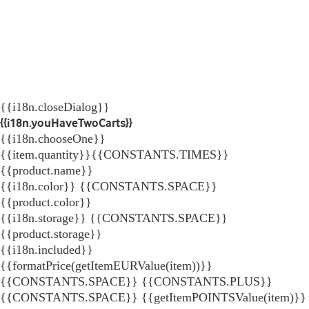
{{i18n.closeDialog}}
{{i18n.youHaveTwoCarts}}
{{i18n.chooseOne}}
{{item.quantity}}{{CONSTANTS.TIMES}}
{{product.name}}
{{i18n.color}} {{CONSTANTS.SPACE}}
{{product.color}}
{{i18n.storage}} {{CONSTANTS.SPACE}}
{{product.storage}}
{{i18n.included}}
{{formatPrice(getItemEURValue(item))}}
{{CONSTANTS.SPACE}} {{CONSTANTS.PLUS}}
{{CONSTANTS.SPACE}} {{getItemPOINTSValue(item)}}