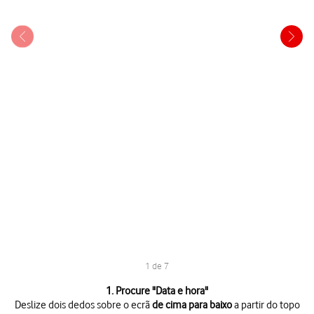
1 de 7
1 de 7
1. Procure "
Data e hora
"
Deslize dois dedos sobre o ecrã
de cima para baixo
a partir do topo