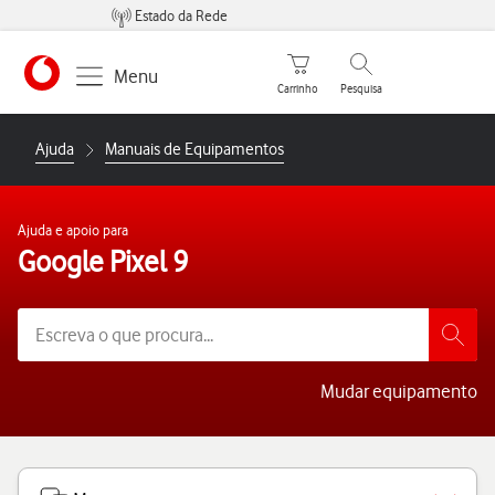
Estado da Rede
Carrinho de compras
Pesquisar
Menu
Carrinho
Pesquisa
https://www.vodafone.pt
Ajuda
Manuais de Equipamentos
Ajuda e apoio para
Google Pixel 9
Mudar equipamento