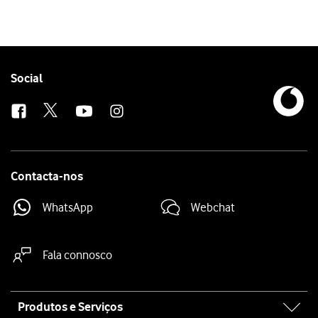
Follow
Social
us
Contacta-nos
WhatsApp
Webchat
Fala connosco
Site
Produtos e Serviços
map