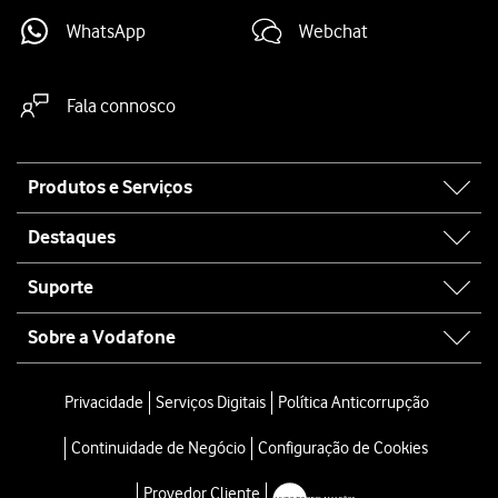
Se não houver qualquer rede Wi-Fi disponível, pode em alternativa util
Siga as
indicações no ecrã
para terminar a ativação.
WhatsApp
Webchat
Fala connosco
Site
Produtos e Serviços
map
Destaques
Suporte
Sobre a Vodafone
Privacidade
Serviços Digitais
Política Anticorrupção
Continuidade de Negócio
Configuração de Cookies
Provedor Cliente