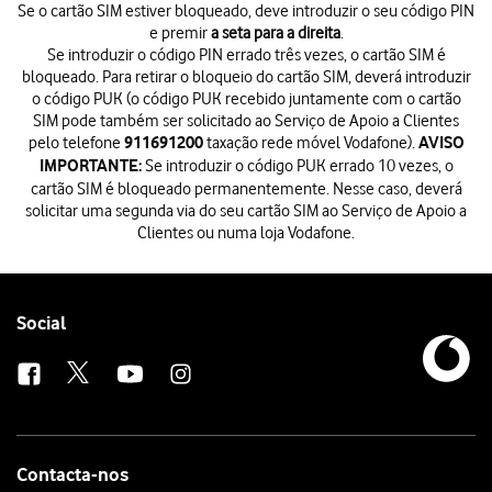
Se o cartão SIM estiver bloqueado, deve introduzir o seu código PIN
e premir
a seta para a direita
.
Se introduzir o código PIN errado três vezes, o cartão SIM é
bloqueado. Para retirar o bloqueio do cartão SIM, deverá introduzir
o código PUK (o código PUK recebido juntamente com o cartão
SIM pode também ser solicitado ao Serviço de Apoio a Clientes
pelo telefone
taxação rede móvel Vodafone).
911691200
AVISO
Se introduzir o código PUK errado 10 vezes, o
IMPORTANTE:
cartão SIM é bloqueado permanentemente. Nesse caso, deverá
solicitar uma segunda via do seu cartão SIM ao Serviço de Apoio a
Clientes ou numa loja Vodafone.
Se o cartão SIM estiver bloqueado, deve introduzir o seu código PIN e
Se introduzir o código PIN errado três vezes, o cartão SIM é bloquead
Prima
o campo
junto ao ícone de idioma.
Prima
o idioma pretendido
.
Follow
Social
Prima
a área ou país pretendido
.
us
Prima
Acessibilidade
e siga as indicações no ecrã para escolher as defi
Prima
Començar
.
Prima
Ignorar
.
Pode também
transferir conteúdo de outro telefone
ou restabelecer 
Prima
a rede Wi-Fi pretendida
.
Introduza a password da rede Wi-Fi e prima
Ligar
.
Contacta-nos