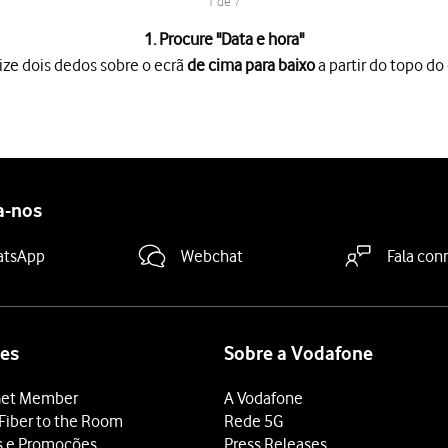
1 de 7
1. Procure "
Data e hora
"
ize dois dedos sobre o ecrã
de cima para baixo
a partir do topo do 
o ecrã
de cima para baixo
a partir do topo do ecrã.
es
.
 "Definir a hora automaticamente"
para ativar a função.
a-nos
 "Definir automaticamente"
para ativar a função.
deslize o dedo de baixo para cima
a partir da base do ecrã.
atsApp
Webchat
Fala con
es
Sobre a Vodafone
et Member
A Vodafone
Fiber to the Room
Rede 5G
s e Promoções
Press Releases