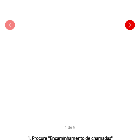
1 de 9
1 de 9
1. Procure "
Encaminhamento de chamadas
"