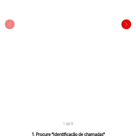
1 de 9
1 de 9
1. Procure "
Identificação de chamadas
"