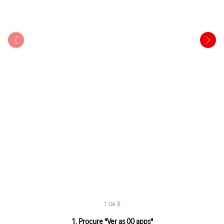
1 de 8
1 de 8
1. Procure "
Ver as (X) apps
"