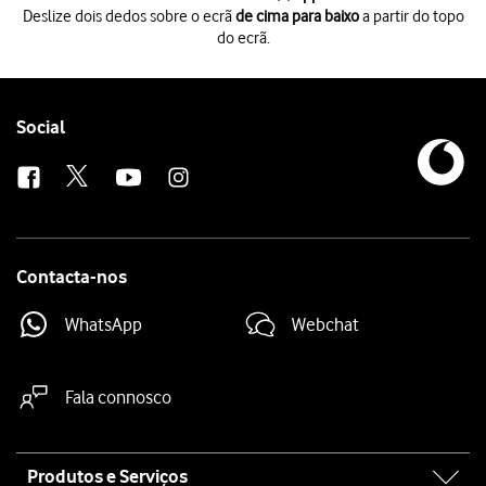
Deslize dois dedos sobre o ecrã
de cima para baixo
a partir do topo
do ecrã.
Deslize dois dedos sobre o ecrã
de cima para baixo
a partir do topo do 
Prima
o ícone de definições
.
Prima
Apps
.
Prima
Ver as (X) apps
.
Follow
Social
Prima
a app pretendida
.
us
Prima
Armazenamento e cache
.
Prima
Limpar cache
.
Para voltar ao ecrã inicial,
deslize o dedo de baixo para cima
a partir da
Contacta-nos
WhatsApp
Webchat
Fala connosco
Site
Produtos e Serviços